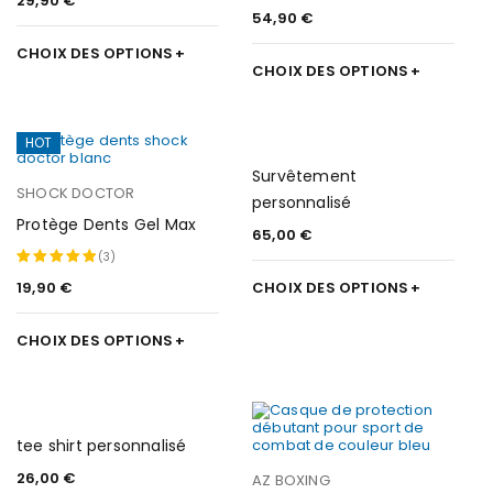
29,90
€
54,90
€
CHOIX DES OPTIONS
CHOIX DES OPTIONS
HOT
Survêtement
SHOCK DOCTOR
personnalisé
Protège Dents Gel Max
65,00
€
(3)
19,90
€
CHOIX DES OPTIONS
Note
5.00
sur 5
CHOIX DES OPTIONS
tee shirt personnalisé
26,00
€
AZ BOXING