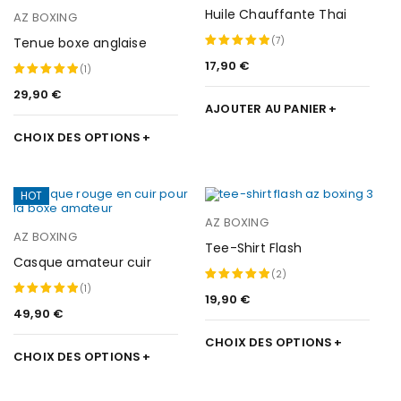
Huile Chauffante Thai
AZ BOXING
Tenue boxe anglaise
(7)
17,90
€
Note
5.00
(1)
sur 5
29,90
€
Note
5.00
AJOUTER AU PANIER
sur 5
CHOIX DES OPTIONS
HOT
AZ BOXING
AZ BOXING
Tee-Shirt Flash
Casque amateur cuir
(2)
(1)
19,90
€
Note
5.00
49,90
€
Note
5.00
sur 5
sur 5
CHOIX DES OPTIONS
CHOIX DES OPTIONS