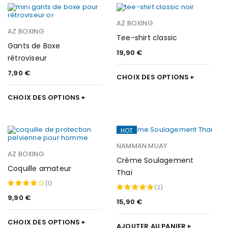
AZ BOXING
AZ BOXING
Tee-shirt classic
Gants de Boxe
19,90
€
rétroviseur
7,90
€
CHOIX DES OPTIONS
CHOIX DES OPTIONS
HOT
NAMMAN MUAY
AZ BOXING
Crème Soulagement
Coquille amateur
Thai
(1)
(2)
9,90
€
Note
15,90
€
Note
5.00
4.00
sur 5
CHOIX DES OPTIONS
sur 5
AJOUTER AU PANIER