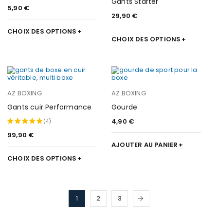
Gants Starter
5,90
€
29,90
€
CHOIX DES OPTIONS
CHOIX DES OPTIONS
AZ BOXING
AZ BOXING
Gants cuir Performance
Gourde
4,90
€
(4)
99,90
€
Note
5.00
AJOUTER AU PANIER
sur 5
CHOIX DES OPTIONS
1
2
3