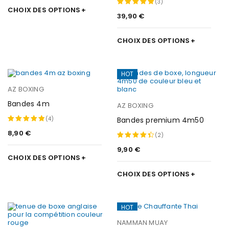
(3)
CHOIX DES OPTIONS
39,90
€
Note
5.00
sur 5
CHOIX DES OPTIONS
HOT
AZ BOXING
Bandes 4m
AZ BOXING
(4)
Bandes premium 4m50
8,90
€
Note
5.00
(2)
sur 5
9,90
€
Note
CHOIX DES OPTIONS
4.50
CHOIX DES OPTIONS
sur 5
HOT
NAMMAN MUAY