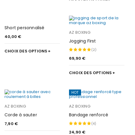
Short personnalisé
AZ BOXING
40,00
€
Jogging First
(2)
CHOIX DES OPTIONS
69,90
€
Note
5.00
sur 5
CHOIX DES OPTIONS
HOT
AZ BOXING
AZ BOXING
Corde à sauter
Bandage renforcé
7,90
€
(4)
24,90
€
Note
5.00