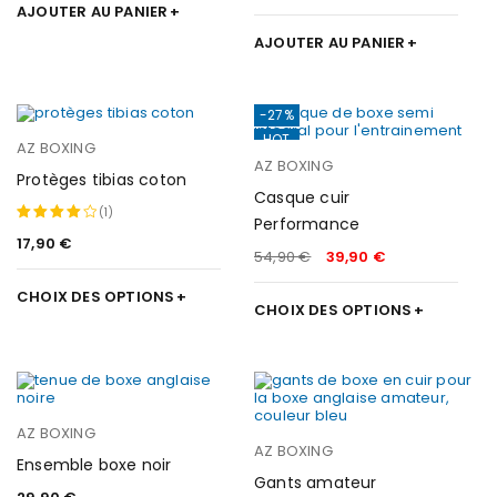
AJOUTER AU PANIER
sur 5
AJOUTER AU PANIER
-27%
HOT
AZ BOXING
AZ BOXING
Protèges tibias coton
Casque cuir
(1)
Performance
17,90
€
Note
54,90
€
39,90
€
4.00
CHOIX DES OPTIONS
sur 5
CHOIX DES OPTIONS
AZ BOXING
AZ BOXING
Ensemble boxe noir
Gants amateur