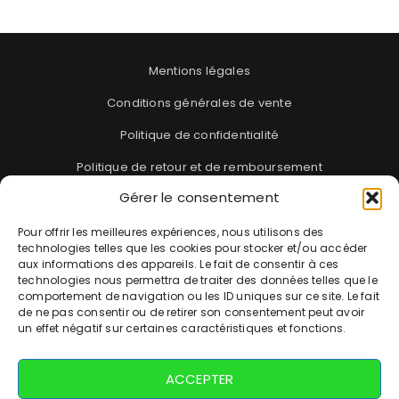
Mentions légales
Conditions générales de vente
Politique de confidentialité
Politique de retour et de remboursement
Gérer le consentement
Blog
Pour offrir les meilleures expériences, nous utilisons des
technologies telles que les cookies pour stocker et/ou accéder
FAQ
aux informations des appareils. Le fait de consentir à ces
technologies nous permettra de traiter des données telles que le
Suivi de commande
comportement de navigation ou les ID uniques sur ce site. Le fait
de ne pas consentir ou de retirer son consentement peut avoir
un effet négatif sur certaines caractéristiques et fonctions.
Contact
Tel : 09 73 21 93 48
ACCEPTER