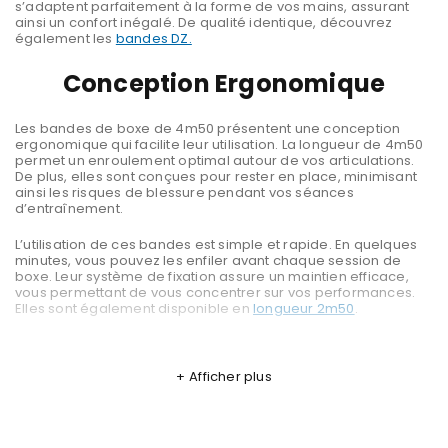
s’adaptent parfaitement à la forme de vos mains, assurant
ainsi un confort inégalé. De qualité identique, découvrez
également les
bandes DZ.
Conception Ergonomique
Les bandes de boxe de 4m50 présentent une conception
ergonomique qui facilite leur utilisation. La longueur de 4m50
permet un enroulement optimal autour de vos articulations.
De plus, elles sont conçues pour rester en place, minimisant
ainsi les risques de blessure pendant vos séances
d’entraînement.
L’utilisation de ces bandes est simple et rapide. En quelques
minutes, vous pouvez les enfiler avant chaque session de
boxe. Leur système de fixation assure un maintien efficace,
vous permettant de vous concentrer sur vos performances.
Elles sont également disponible en
longueur 2m50
.
Polyvalence des bandes de boxe
Afficher plus
Ces bandages ne sont pas seulement destinées à la boxe.
Elles conviennent également aux arts martiaux, au kickboxing
et à d’autres disciplines de combat. Quel que soit votre sport,
elles vous apporteront le soutien nécessaire.