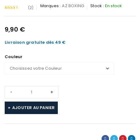
Marques :
AZ BOXING
Stock :
En stock
(2)
Noté
2
4.50
sur
9,90
€
5 basé
Livraison gratuite dès 49 €
sur
notations
Couleur
client
AJOUTER AU PANIER