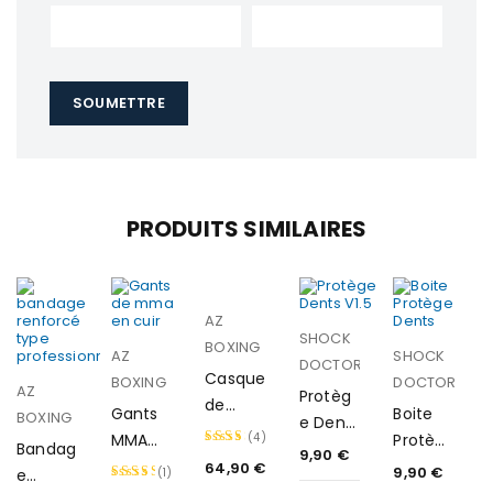
PRODUITS SIMILAIRES
AZ
SHOCK
BOXING
AZ
SHOCK
DOCTOR
Casque
BOXING
DOCTOR
AZ
Protèg
de
Gants
Boite
BOXING
e Dents
boxe
MMA
(4)
Protèg
Bandag
V1.5
9,90
€
en cuir
One
e Dents
64,90
€
Note
9,90
€
e
(1)
Full