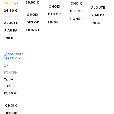
5.00
renforc
39,90
€
Note
CHOIX
(4)
CHOIX
sur 5
AJOUTE
é
5.00
24,90
€
DES OP
Note
DES OP
CHOIX
R AU PA
sur 5
5.00
TIONS
TIONS
DES OP
AJOUTE
NIER
sur 5
TIONS
R AU PA
NIER
AZ
BOXING
Tee-
shirt
ours
19,90
€
CHOIX
DES OP