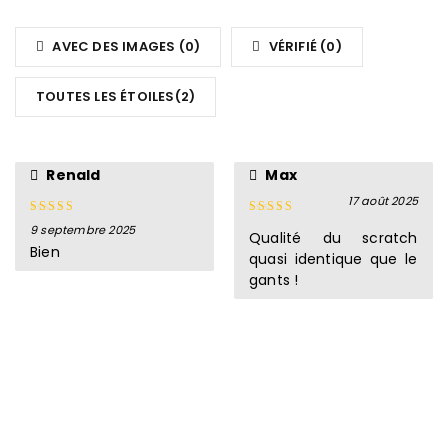
2
hasard. Investissez dans des bandes de boxe qui vous
Note
sur
soutiendront à chaque coup.
1
5
AVEC DES IMAGES (
0
)
VÉRIFIÉ (
0
)
sur
N’attendez plus, procurez-vous vos
bandages
AZ BOXING dès
5
aujourd’hui et améliorez vos performances sur le ring !
TOUTES LES ÉTOILES(
2
)
Découvrez également le nouveau
casque intégral en cuir
performance.
Renald
Max
17 août 2025
9 septembre 2025
Note
4
Note
5
sur
Qualité du scratch
sur 5
5
Bien
quasi identique que le
gants !