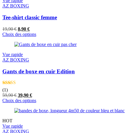
Vue rapide
AZ BOXING
Tee-shirt classic femme
Le
Le
19,90
€
8,90
€
prix
prix
Choix des options
initial
actuel
était :
est :
19,90 €.
8,90 €.
Vue rapide
AZ BOXING
Gants de boxe en cuir Edition
Note
4.00
(1)
sur 5
Le
Le
59,90
€
39,90
€
prix
prix
Choix des options
initial
actuel
était :
est :
59,90 €.
39,90 €.
HOT
Vue rapide
AZ BOXING