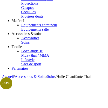
Protections
Casques
Coquilles
Protèges dents
Matériel
Equipements entraineur
Equipements salle
Accessoires & soins
Accessoires
Soins
Textile
Boxe anglaise
Muay thai / MMA
Lifestyle
Sacs de sport
Partenaires
Accueil
/
Accessoires & Soins
/
Soins
/
Huile Chauffante Thai
-55%
-33%
HOT