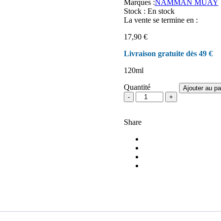
Marques :
NAMMAN MUAY
notations
Stock :
En stock
client
La vente se termine en :
17,90
€
Livraison gratuite dès 49 €
120ml
Quantité
Ajouter au pa
quantité
de
Huile
Share
Chauffante
Thai