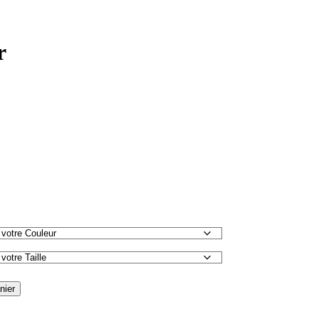
r
nier