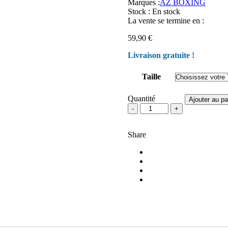
Marques :
AZ BOXING
Stock :
En stock
La vente se termine en :
59,90
€
Livraison gratuite !
Taille
Quantité
Ajouter au pa
quantité
de
Jogging
Share
performance