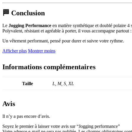
🏁 Conclusion
Le
Jogging Performance
en matière synthétique et doublé polaire 4 s
Polyvalent, résistant et agréable à porter, il vous accompagne partout :
Un vêtement performant, pensé pour durer et suivre votre rythme.
Afficher plus
Montrer moins
Informations complémentaires
Taille
L, M, S, XL
Avis
Il n’y a pas encore d’avis.
Soyez le premier à laisser votre avis sur “Jogging performance”
Votre adresse e-mail ne sera pas publiée.
Les champs obligatoires son