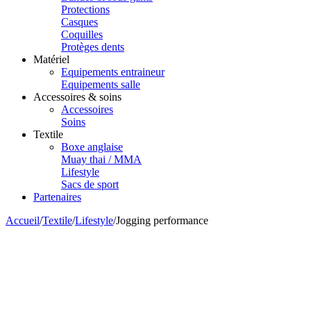
Protections
Casques
Coquilles
Protèges dents
Matériel
Equipements entraineur
Equipements salle
Accessoires & soins
Accessoires
Soins
Textile
Boxe anglaise
Muay thai / MMA
Lifestyle
Sacs de sport
Partenaires
Accueil
/
Textile
/
Lifestyle
/
Jogging performance