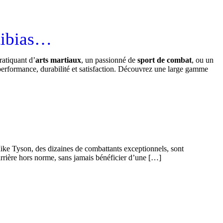
tibias…
ratiquant d’
arts martiaux
, un passionné de
sport de combat
, ou un
performance, durabilité et satisfaction. Découvrez une large gamme
ke Tyson, des dizaines de combattants exceptionnels, sont
L
arrière hors norme, sans jamais bénéficier d’une […]
d