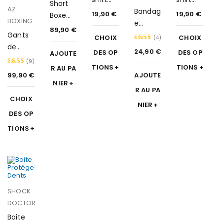
Short
AZ
ours
Bandag
classic
19,90
€
19,90
€
Boxe
BOXING
e
Anglais
89,90
€
Gants
renforc
CHOIX
CHOIX
e
(4)
de
é
Person
24,90
€
DES OP
DES OP
Note
AJOUTE
boxe
(9)
nalisé
5.00
TIONS
TIONS
R AU PA
en cuir
99,90
€
AJOUTE
Note
sur 5
First
NIER
4.89
R AU PA
CHOIX
sur 5
NIER
DES OP
TIONS
SHOCK
DOCTOR
Boite