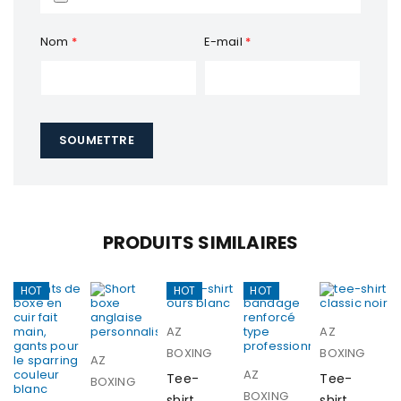
Nom
*
E-mail
*
PRODUITS SIMILAIRES
HOT
HOT
HOT
AZ
AZ
BOXING
BOXING
AZ
AZ
Tee-
Tee-
BOXING
BOXING
shirt
shirt