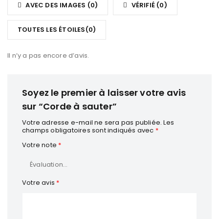
5
🥊 POURQUOI UTILISER LA CORDE À SAUTER EN
AVEC DES IMAGES (
0
)
VÉRIFIÉ (
0
)
sur
5
SPORT DE COMBAT ?
TOUTES LES ÉTOILES(
0
)
La
corde à sauter
est un outil complet qui fait partie
Il n’y a pas encore d’avis.
intégrante de la préparation physique des boxeurs depuis
toujours.
Elle permet de développer :
Soyez le premier à laisser votre avis
sur “Corde à sauter”
La
VMA (Vitesse Maximale Aérobie)
,
Votre adresse e-mail ne sera pas publiée.
Les
champs obligatoires sont indiqués avec
*
Votre note
*
L’
agilité et la coordination
,
Votre avis
*
Le
jeu de jambes
et les
réflexes
,