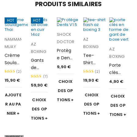
PRODUITS SIMILAIRES
HOT
HOT
SHOCK
NAMMAN
AZ
DOCTOR
AZ
MUAY
BOXING
AZ
Protèg
BOXING
Crème
Tee-
BOXING
e Dents
Gants
Soulag
Shirt
V1.5
Porte
9,90
€
de
ement
Flash
(2)
(2)
clés
boxe
Thai
(7)
gant
15,90
€
19,90
€
Note
Note
CHOIX
4,90
€
en cuir
59,90
€
Note
de
5.00
5.00
Classic
DES OP
4.57
boxe
AJOUTE
CHOIX
sur 5
sur 5
CHOIX
CHOIX
TIONS
sur 5
R AU PA
DES OP
DES OP
DES OP
NIER
TIONS
TIONS
TIONS