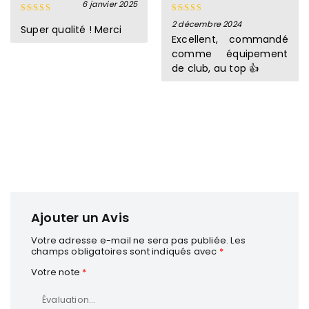
6 janvier 2025
2 décembre 2024
Note
5
sur
Note
5
sur
Super qualité ! Merci
5
5
Excellent, commandé
comme équipement
de club, au top 👍
Ajouter un Avis
Votre adresse e-mail ne sera pas publiée.
Les
champs obligatoires sont indiqués avec
*
Votre note
*