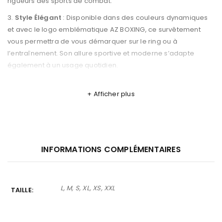
rigueurs des sports de combat.
Style Élégant
: Disponible dans des couleurs dynamiques
et avec le logo emblématique AZ BOXING, ce survêtement
vous permettra de vous démarquer sur le ring ou à
l’entraînement. Son allure sportive et moderne s’adapte
également à un usage quotidien.
Polyvalence
: Que vous soyez en salle de gym, sur le tatami
ou simplement en déplacement, le survêtement AZ BOXING
Afficher plus
est extrêmement polyvalent. Il peut être porté lors de vos
séances d’entraînement, durant vos compétitions, ou même
dans votre vie quotidienne.
Facilité d’Entretien
: Ce survêtement est facile à entretenir
INFORMATIONS COMPLÉMENTAIRES
et résistant aux lavages fréquents, ce qui en fait un choix
pratique pour les athlètes actifs.
L, M, S, XL, XS, XXL
TAILLE
Pourquoi Choisir le Survêtement
AZ BOXING ?