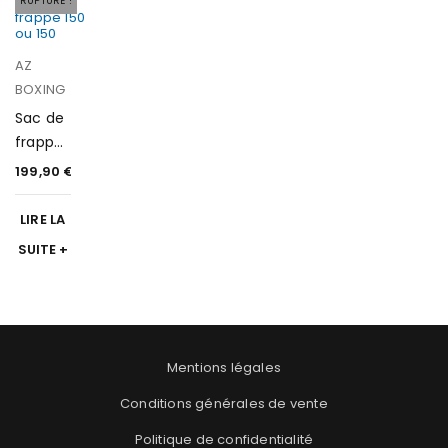
RUPTURE !
AZ
BOXING
Sac de
frappe
180
199,90
€
LIRE LA
SUITE
Mentions légales
Conditions générales de vente
Politique de confidentialité