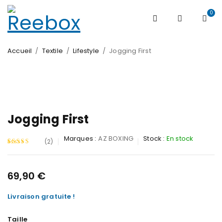
0
Accueil
/
Textile
/
Lifestyle
/
Jogging First
Jogging First
Marques :
AZ BOXING
Stock :
En stock
(2)
Noté
2
5.00
sur 5 basé
69,90
€
sur
Livraison gratuite !
notations
client
Taille