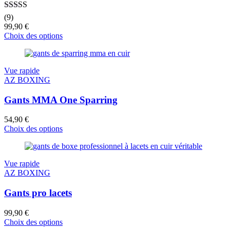
Note
4.89
(9)
sur 5
99,90
€
Choix des options
Vue rapide
AZ BOXING
Gants MMA One Sparring
54,90
€
Choix des options
Vue rapide
AZ BOXING
Gants pro lacets
99,90
€
Choix des options