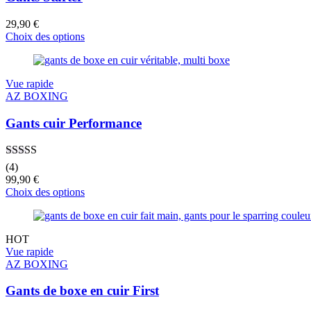
29,90
€
Choix des options
Vue rapide
AZ BOXING
Gants cuir Performance
Note
5.00
sur
(4)
5
99,90
€
Choix des options
HOT
Vue rapide
AZ BOXING
Gants de boxe en cuir First