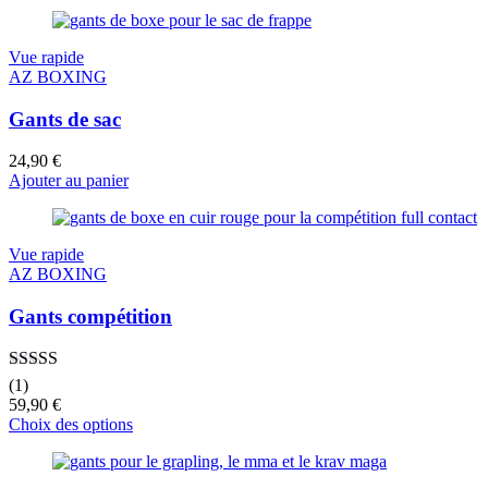
Vue rapide
AZ BOXING
Gants de sac
24,90
€
Ajouter au panier
Vue rapide
AZ BOXING
Gants compétition
Note
5.00
sur
(1)
5
59,90
€
Choix des options