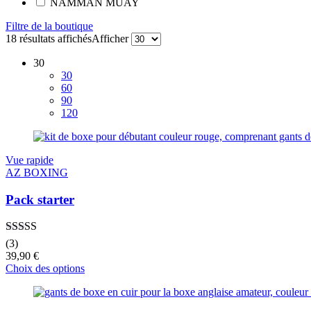
NAMMAN MUAY
Filtre de la boutique
18 résultats affichés
Afficher
30
30
60
90
120
Vue rapide
AZ BOXING
Pack starter
Note
5.00
sur
(3)
5
39,90
€
Choix des options