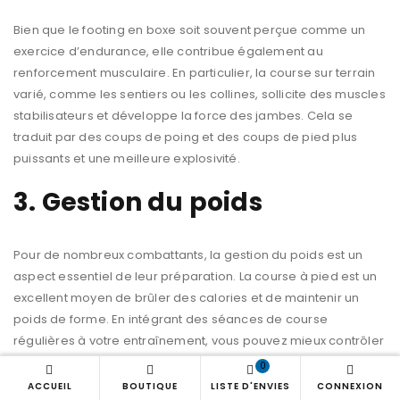
Bien que le footing en boxe soit souvent perçue comme un
exercice d’endurance, elle contribue également au
renforcement musculaire. En particulier, la course sur terrain
varié, comme les sentiers ou les collines, sollicite des muscles
stabilisateurs et développe la force des jambes. Cela se
traduit par des coups de poing et des coups de pied plus
puissants et une meilleure explosivité.
3. Gestion du poids
Pour de nombreux combattants, la gestion du poids est un
aspect essentiel de leur préparation. La course à pied est un
excellent moyen de brûler des calories et de maintenir un
poids de forme. En intégrant des séances de course
régulières à votre entraînement, vous pouvez mieux contrôler
votre poids sans avoir besoin de régimes alimentaires
0
drastiques.
ACCUEIL
BOUTIQUE
LISTE D'ENVIES
CONNEXION