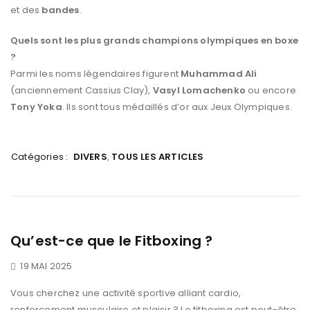
et des
bandes
.
Quels sont les plus grands champions olympiques en boxe
?
Parmi les noms légendaires figurent
Muhammad Ali
(anciennement Cassius Clay),
Vasyl Lomachenko
ou encore
Tony Yoka
. Ils sont tous médaillés d’or aux Jeux Olympiques.
Catégories :
DIVERS
,
TOUS LES ARTICLES
Qu’est-ce que le Fitboxing ?
19 MAI 2025
Vous cherchez une activité sportive alliant cardio,
renforcement musculaire et plaisir ? Le fitboxing est peut-être