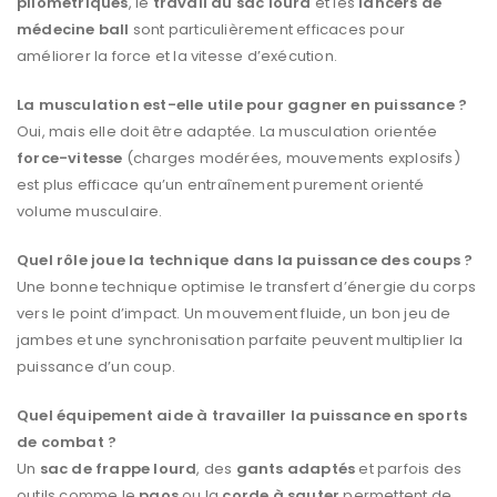
pliométriques
, le
travail au sac lourd
et les
lancers de
médecine ball
sont particulièrement efficaces pour
améliorer la force et la vitesse d’exécution.
La musculation est-elle utile pour gagner en puissance ?
Oui, mais elle doit être adaptée. La musculation orientée
force-vitesse
(charges modérées, mouvements explosifs)
est plus efficace qu’un entraînement purement orienté
volume musculaire.
Quel rôle joue la technique dans la puissance des coups ?
Une bonne technique optimise le transfert d’énergie du corps
vers le point d’impact. Un mouvement fluide, un bon jeu de
jambes et une synchronisation parfaite peuvent multiplier la
puissance d’un coup.
Quel équipement aide à travailler la puissance en sports
de combat ?
Un
sac de frappe lourd
, des
gants adaptés
et parfois des
outils comme le
paos
ou la
corde à sauter
permettent de