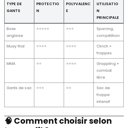
TYPE DE
PROTECTIO
POLYVALENC
UTILISATIO
GANTS
N
E
N
PRINCIPALE
Boxe
⭐⭐⭐⭐⭐
⭐⭐⭐
Sparring,
anglaise
compétition
Muay thaï
⭐⭐⭐⭐
⭐⭐⭐⭐
Clinch +
frappes
MMA
⭐⭐
⭐⭐⭐⭐
Grappling +
combat
libre
Gants de sac
⭐⭐⭐
⭐⭐
Sac de
frappe
intensif
🧠 Comment choisir selon