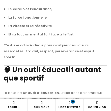
Le
cardio et l’endurance
,
La
force fonctionnelle
,
La
vitesse et la réactivité
,
Et surtout, un
mental fort
face à l’effort.
C’est une activité idéale pour inculquer des valeurs
essentielles :
travail, respect, persévérance et esprit
sportif
.
🧠 Un outil éducatif autant
que sportif
La boxe est un
outil d’éducation
, utilisé dans de nombreux
clubs pour accompagner les enfants dans leur
0
développement personnel.
ACCUEIL
BOUTIQUE
LISTE D'ENVIES
CONNEXION
Elle renforce leur
confiance
, leur
capacité d’écoute
et leur