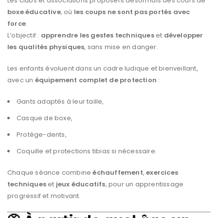
Les clubs et associations proposent désormais des cours de
boxe éducative
, où
les coups ne sont pas portés avec
force
.
L’objectif :
apprendre les gestes techniques
et
développer
les qualités physiques
, sans mise en danger.
Les enfants évoluent dans un cadre ludique et bienveillant,
avec un
équipement complet de protection
:
Gants adaptés à leur taille,
Casque de boxe,
Protège-dents,
Coquille et protections tibias si nécessaire.
Chaque séance combine
échauffement
,
exercices
techniques
et
jeux éducatifs
, pour un apprentissage
progressif et motivant.