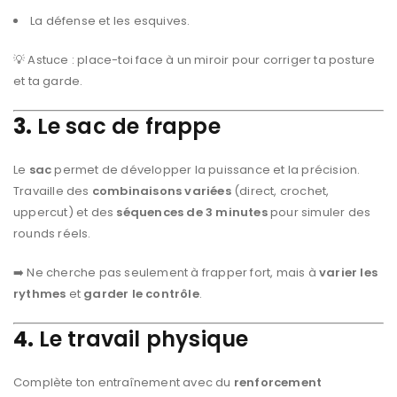
La défense et les esquives.
💡 Astuce : place-toi face à un miroir pour corriger ta posture
et ta garde.
3.
Le sac de frappe
Le
sac
permet de développer la puissance et la précision.
Travaille des
combinaisons variées
(direct, crochet,
uppercut) et des
séquences de 3 minutes
pour simuler des
rounds réels.
➡️ Ne cherche pas seulement à frapper fort, mais à
varier les
rythmes
et
garder le contrôle
.
4.
Le travail physique
Complète ton entraînement avec du
renforcement