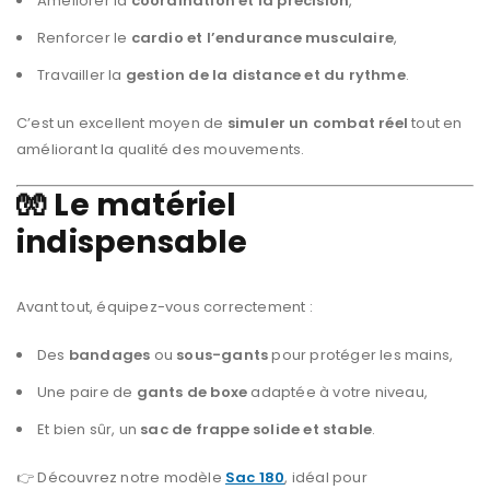
Améliorer la
coordination et la précision
,
Renforcer le
cardio et l’endurance musculaire
,
Travailler la
gestion de la distance et du rythme
.
C’est un excellent moyen de
simuler un combat réel
tout en
améliorant la qualité des mouvements.
🧤 Le matériel
indispensable
Avant tout, équipez-vous correctement :
Des
bandages
ou
sous-gants
pour protéger les mains,
Une paire de
gants de boxe
adaptée à votre niveau,
Et bien sûr, un
sac de frappe solide et stable
.
👉 Découvrez notre modèle
Sac 180
, idéal pour