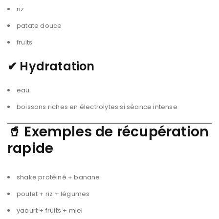
riz
patate douce
fruits
✔
Hydratation
eau
boissons riches en électrolytes si séance intense
🥤
Exemples de récupération
rapide
shake protéiné + banane
poulet + riz + légumes
yaourt + fruits + miel