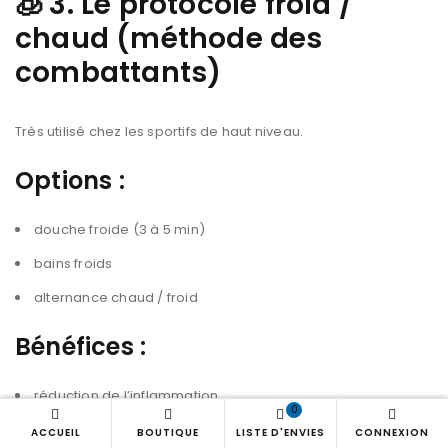
🧊
3. Le protocole froid /
chaud (méthode des
combattants)
Très utilisé chez les sportifs de haut niveau.
Options :
douche froide (3 à 5 min)
bains froids
alternance chaud / froid
Bénéfices :
réduction de l’inflammation
0
récupération musculaire accélérée
ACCUEIL
BOUTIQUE
LISTE D'ENVIES
CONNEXION