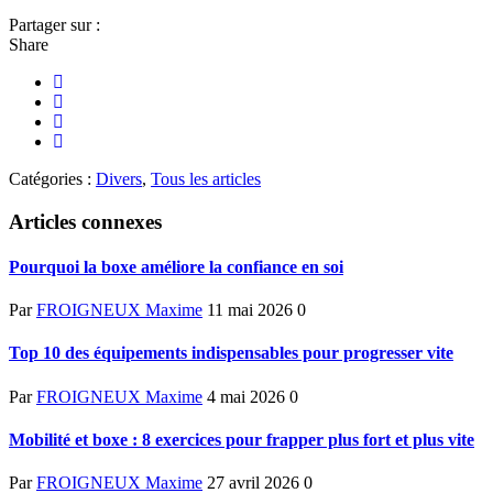
Partager sur :
Share
Catégories :
Divers
,
Tous les articles
Articles connexes
Pourquoi la boxe améliore la confiance en soi
Par
FROIGNEUX Maxime
11 mai 2026
0
Top 10 des équipements indispensables pour progresser vite
Par
FROIGNEUX Maxime
4 mai 2026
0
Mobilité et boxe : 8 exercices pour frapper plus fort et plus vite
Par
FROIGNEUX Maxime
27 avril 2026
0