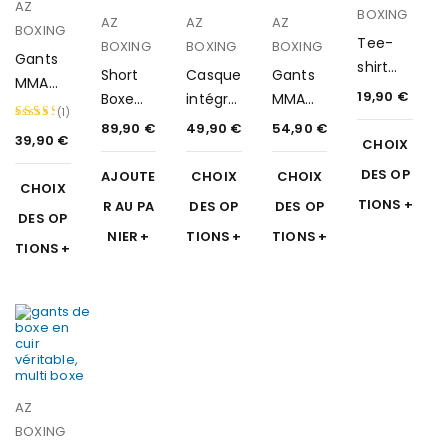
AZ
BOXING
AZ
AZ
AZ
BOXING
Tee-
La
gourde 530 ml sans BPA
BOXING
BOXING
est le compagnon idéal pour
BOXING
Gants
rester hydraté de manière saine et pratique.
shirt
Short
Casque
Gants
Résistante, légère et sécurisée, elle s’adresse aussi bien aux
MMA
classic
sportifs qu’aux personnes actives soucieuses de leur bien-
19,90
€
Boxe
intégral
MMA
One
être.
(1)
Anglais
cuir
One
89,90
€
49,90
€
54,90
€
39,90
€
Note
CHOIX
Un accessoire simple, efficace et essentiel pour
e
Perfor
Sparrin
accompagner votre quotidien et vos performances sportives.
5.00
Person
mance
g
DES OP
AJOUTE
CHOIX
CHOIX
CHOIX
sur 5
nalisé
TIONS
R AU PA
DES OP
DES OP
DES OP
NIER
TIONS
TIONS
TIONS
AZ
BOXING