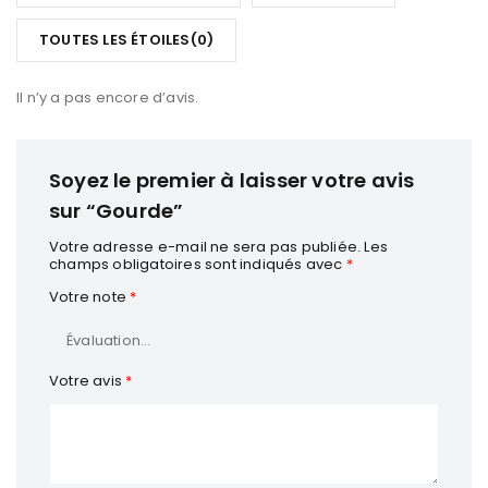
5
TOUTES LES ÉTOILES(
0
)
Résistante aux chocs,
Il n’y a pas encore d’avis.
Facile à prendre en main,
Soyez le premier à laisser votre avis
sur “Gourde”
Simple à ouvrir et refermer.
Votre adresse e-mail ne sera pas publiée.
Les
champs obligatoires sont indiqués avec
*
Elle convient parfaitement aux
sports de combat
, à la boxe,
au fitness ou à toute activité nécessitant des pauses
Votre note
*
hydratation fréquentes.
🧼 FACILE À NETTOYER ET À UTILISER
Votre avis
*
Son ouverture large facilite le remplissage et le nettoyage,
garantissant une utilisation hygiénique au quotidien.
La gourde conserve sa forme et sa robustesse même après
de nombreuses utilisations.