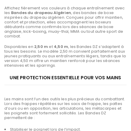
Affichez fièrement vos couleurs à chaque entraînement avec
les
Bandes du drapeau Algérien
, des bandes de boxe
inspirées du drapeau algérien. Conçues pour offrir maintien,
confort et protection, elles accompagnent les boxeurs
débutants comme confirmés lors des séances de boxe
anglaise, kick-boxing, muay-thaï, MMA ou tout autre sport de
combat.
Disponibles en
2,50 m
et
4,50 m
, les Bandes DZ s’adaptent à
tous les besoins. Le modèle 2,50 m convient parfaitement aux
jeunes pratiquants ou aux entraînements légers, tandis que la
version 4,50 m offre un maintien renforcé pour les séances
intensives et les sparrings.
UNE PROTECTION ESSENTIELLE POUR VOS MAINS
Les mains sont l’un des outils les plus précieux du combattant.
Lors des frappes répétées sur les sacs de frappe, les pattes
d’ours ou en opposition, les articulations, les métacarpes et
les poignets sont fortement sollicités. Les Bandes DZ
permettent de :
Stabiliser le poignet lors de l’impact.