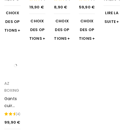
Max
en cuir
19,90
€
8,90
€
59,90
€
Note
Note
Note
Classic
CHOIX
LIRE LA
5.00
5.00
4.57
CHOIX
CHOIX
CHOIX
DES OP
SUITE
sur
sur
sur
5
5
5
DES OP
DES OP
DES OP
TIONS
TIONS
TIONS
TIONS
AZ
BOXING
Gants
cuir
Perfor
(4)
mance
99,90
€
Note
5.00