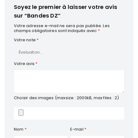
Soyez le premier à laisser votre avis
sur “Bandes DZ”
Les Bandes DZ conviennent parfaitement à la pratique de :
Votre adresse e-mail ne sera pas publiée.
Les
Boxe anglaise
champs obligatoires sont indiqués avec
*
Boxe française
Votre note
*
Kick-boxing
Muay-thaï
Votre avis
*
MMA
Full Contact
K-1
Choisir des images (maxsize : 2000kB, max files : 2)
Sports de combat et arts martiaux nécessitant le port de
gants
COMPLÉTEZ VOTRE ÉQUIPEMENT
Nom
*
E-mail
*