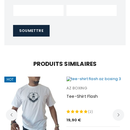
PRODUITS SIMILAIRES
HOT
AZ BOXING
Tee-Shirt Flash
(2)
19,90
€
Note
5.00
sur 5