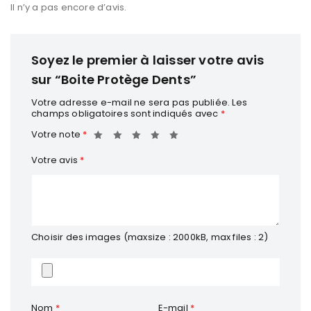
Il n’y a pas encore d’avis.
Soyez le premier à laisser votre avis
sur “Boite Protège Dents”
Votre adresse e-mail ne sera pas publiée.
Les
champs obligatoires sont indiqués avec
*
Votre note
*
Votre avis
*
Choisir des images (maxsize : 2000kB, max files : 2)
Nom
*
E-mail
*