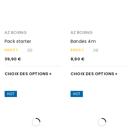
AZ BOXING
AZ BOXING
Pack starter
Bandes 4m
(3)
(4)
39,90
€
8,90
€
Note
5.00
Note
5.00
sur 5
sur 5
CHOIX DES OPTIONS
CHOIX DES OPTIONS
HOT
HOT