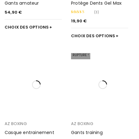
Gants amateur
Protège Dents Gel Max
54,90
€
(3)
19,90
€
Note
5.00
CHOIX DES OPTIONS
sur 5
CHOIX DES OPTIONS
RUPTURE !
AZ BOXING
AZ BOXING
Casque entrainement
Gants training