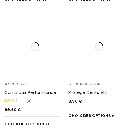
AZ BOXING
SHOCK DOCTOR
Gants cuir Performance
Protège Dents V1.5
9,90
€
(4)
99,90
€
Note
5.00
CHOIX DES OPTIONS
sur 5
CHOIX DES OPTIONS