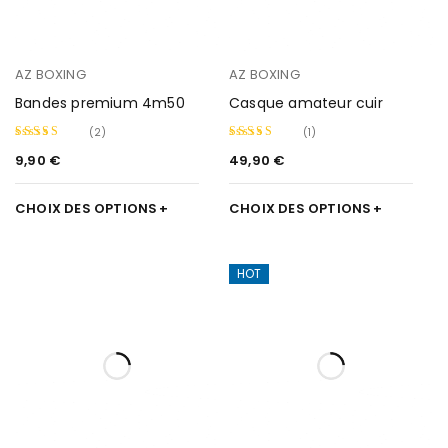
AZ BOXING
AZ BOXING
Bandes premium 4m50
Casque amateur cuir
(2)
(1)
9,90
€
49,90
€
Note
Note
5.00
4.50
sur
sur 5
CHOIX DES OPTIONS
CHOIX DES OPTIONS
5
HOT