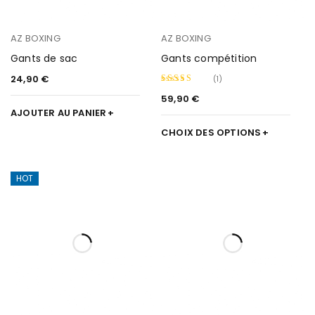
AZ BOXING
AZ BOXING
Gants de sac
Gants compétition
24,90
€
(1)
59,90
€
Note
5.00
AJOUTER AU PANIER
sur 5
CHOIX DES OPTIONS
HOT