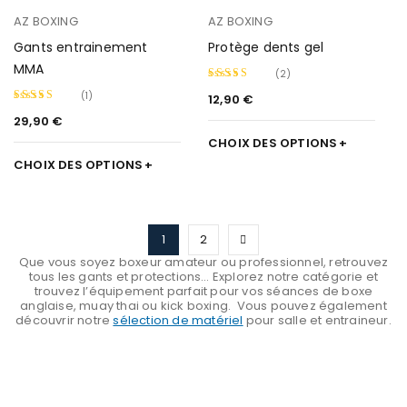
AZ BOXING
AZ BOXING
Gants entrainement
Protège dents gel
MMA
(2)
(1)
12,90
€
Note
29,90
€
Note
5.00
4.00
sur
CHOIX DES OPTIONS
sur 5
5
CHOIX DES OPTIONS
1
2
Que vous soyez boxeur amateur ou professionnel, retrouvez
tous les gants et protections… Explorez notre catégorie et
trouvez l’équipement parfait pour vos séances de boxe
anglaise, muay thai ou kick boxing. Vous pouvez également
découvrir notre
sélection de matériel
pour salle et entraineur.