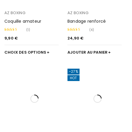
AZ BOXING
AZ BOXING
Coquille amateur
Bandage renforcé
(1)
(4)
9,90
€
24,90
€
Note
Note
5.00
4.00
sur
sur 5
CHOIX DES OPTIONS
AJOUTER AU PANIER
5
-27%
HOT