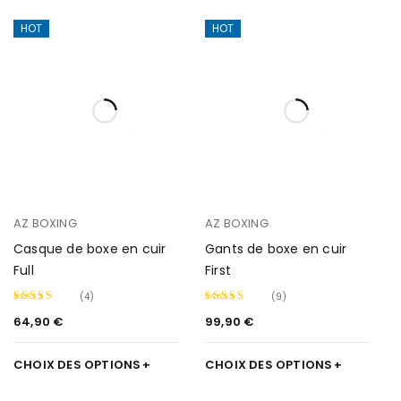
HOT
HOT
AZ BOXING
AZ BOXING
Casque de boxe en cuir
Gants de boxe en cuir
Full
First
(4)
(9)
64,90
€
99,90
€
Note
5.00
Note
4.89
sur 5
sur 5
CHOIX DES OPTIONS
CHOIX DES OPTIONS