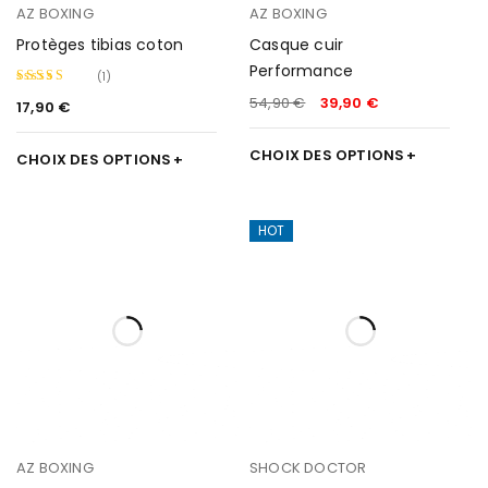
AZ BOXING
AZ BOXING
Protèges tibias coton
Casque cuir
Performance
(1)
54,90
€
39,90
€
17,90
€
Note
4.00
sur
CHOIX DES OPTIONS
CHOIX DES OPTIONS
5
HOT
AZ BOXING
SHOCK DOCTOR