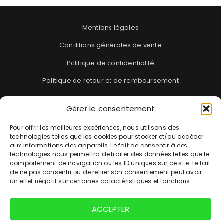
Mentions légales
Conditions générales de vente
Politique de confidentialité
Politique de retour et de remboursement
Gérer le consentement
Blog
FAQ
Pour offrir les meilleures expériences, nous utilisons des
technologies telles que les cookies pour stocker et/ou accéder
Suivi de commande
aux informations des appareils. Le fait de consentir à ces
technologies nous permettra de traiter des données telles que le
comportement de navigation ou les ID uniques sur ce site. Le fait
Contact
de ne pas consentir ou de retirer son consentement peut avoir
un effet négatif sur certaines caractéristiques et fonctions.
Tel : 09 73 21 93 48
ACCEPTER