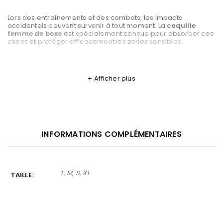
Lors des entraînements et des combats, les impacts
accidentels peuvent survenir à tout moment. La
coquille
femme de boxe
est spécialement conçue pour absorber ces
chocs et protéger efficacement les zones sensibles.
Elle constitue un équipement indispensable pour les
pratiquantes souhaitant s’entraîner avec intensité tout en
limitant les risques de blessures.
Afficher plus
Cette protection est particulièrement recommandée pour :
la boxe anglaise
INFORMATIONS COMPLÉMENTAIRES
le kickboxing
L, M, S, XL
TAILLE
le MMA