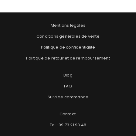
sports de combat.
Pour vos séances d’entraînement, nous vous recommandons
également les
Gants Flash
, parfaits pour un usage polyvalent
Mentions légales
au sac de frappe, au travail technique ou lors des séances de
sparring.
Conditions générales de vente
Caractéristiques de la
Politique de confidentialité
coquille femme
Politique de retour et de remboursement
Blog
FAQ
Type : coquille de protection pour femme
Suivi de commande
Utilisation : sports de combat et boxe
Contact
Tel : 09 73 21 93 48
Protection : zone pelvienne