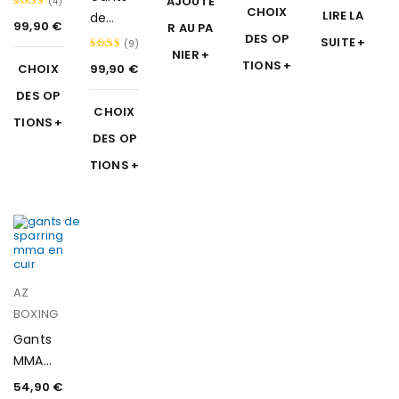
AJOUTE
(4)
CHOIX
sur 5
LIRE LA
mance
de
99,90
€
R AU PA
Note
boxe
DES OP
SUITE
(9)
5.00
NIER
en cuir
TIONS
CHOIX
99,90
€
sur 5
Note
First
4.89
DES OP
CHOIX
sur 5
TIONS
DES OP
TIONS
AZ
BOXING
Gants
MMA
One
54,90
€