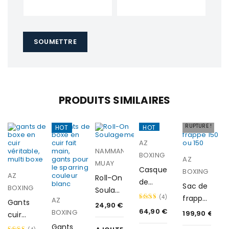
Avec ces gants, vous ne montez pas seulement sur le ring :
vous affirmez votre
passion pour la boxe
et votre volonté de
toujours viser plus haut.
PRODUITS SIMILAIRES
RUPTURE !
HOT
HOT
AZ
NAMMAN
BOXING
AZ
MUAY
Casque
BOXING
AZ
Roll-On
de
Sac de
BOXING
Soulag
boxe
(4)
frappe
AZ
Gants
ement
24,90
€
en cuir
180
64,90
€
BOXING
Note
199,90
€
cuir
Full
5.00
Perfor
Gants