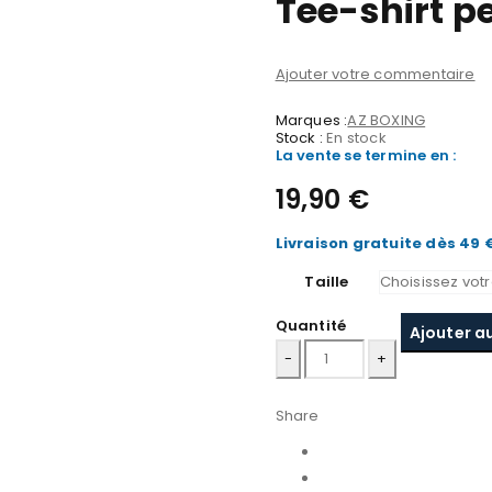
Tee-shirt 
Ajouter votre commentaire
Marques :
AZ BOXING
Stock :
En stock
La vente se termine en :
19,90
€
Livraison gratuite dès 49 
Taille
Quantité
Ajouter a
quantité
de
Tee-
Share
shirt
performance