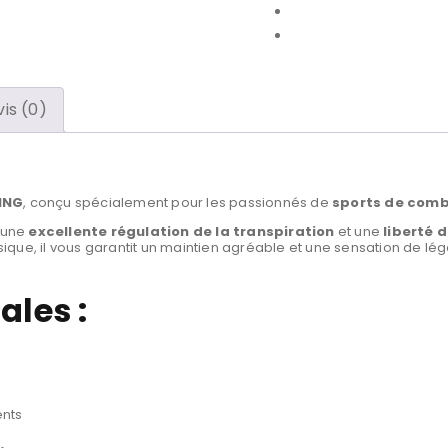
vis (0)
ING
, conçu spécialement pour les passionnés de
sports de com
e une
excellente régulation de la transpiration
et une
liberté
que, il vous garantit un maintien agréable et une sensation de lég
ales :
nts