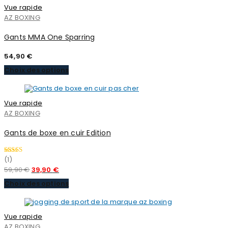
Vue rapide
AZ BOXING
Gants MMA One Sparring
54,90
€
Choix des options
Vue rapide
AZ BOXING
Gants de boxe en cuir Edition
(1)
Note
4.00
sur 5
Le
Le
59,90
€
39,90
€
prix
prix
Choix des options
initial
actuel
était :
est :
Vue rapide
59,90 €.
39,90 €.
AZ BOXING