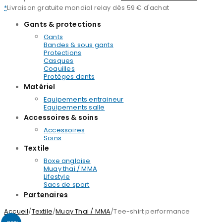
*
Livraison gratuite mondial relay dès 59 € d'achat
Gants & protections
Gants
Bandes & sous gants
Protections
Casques
Coquilles
Protèges dents
Matériel
Equipements entraineur
Equipements salle
Accessoires & soins
Accessoires
Soins
Textile
Boxe anglaise
Muay thai / MMA
Lifestyle
Sacs de sport
Partenaires
Accueil
/
Textile
/
Muay Thai / MMA
/
Tee-shirt performance