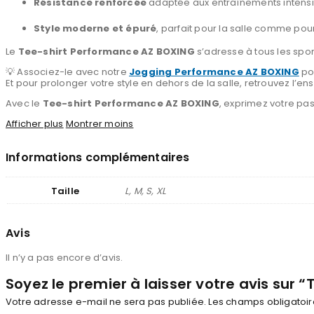
Résistance renforcée
adaptée aux entraînements intensi
Style moderne et épuré
, parfait pour la salle comme pour
Le
Tee-shirt Performance AZ BOXING
s’adresse à tous les spo
💡 Associez-le avec notre
Jogging Performance AZ BOXING
pou
Et pour prolonger votre style en dehors de la salle, retrouvez l
Avec le
Tee-shirt Performance AZ BOXING
, exprimez votre pa
Afficher plus
Montrer moins
Informations complémentaires
Taille
L, M, S, XL
Avis
Il n’y a pas encore d’avis.
Soyez le premier à laisser votre avis sur 
Votre adresse e-mail ne sera pas publiée.
Les champs obligatoir