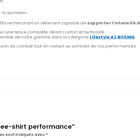
fs
 le quotidien
rtifs recherchant un vêtement capable de
supporter l’intensité
r une tenue complète alliant confort et technicité.
’ensemble de notre gamme dans la catégorie
Lifestyle AZ BOXING
.
ssion du combat tout en restant au sommet de vos performances.
“Tee-shirt performance”
es sont indiqués avec
*