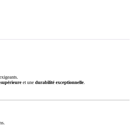
exigeants.
é supérieure
et une
durabilité exceptionnelle
.
ns.