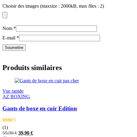
Choisir des images (maxsize : 2000kB, max files : 2)
Nom
*
E-mail
*
Produits similaires
Vue rapide
AZ BOXING
Gants de boxe en cuir Edition
Note
4.00
(1)
sur 5
Le
Le
59,90
€
39,90
€