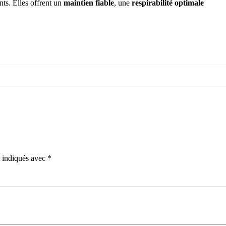
nts. Elles offrent un
maintien fiable
, une
respirabilité optimale
t indiqués avec
*