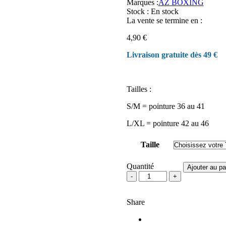
Marques :
AZ BOXING
Stock :
En stock
La vente se termine en :
4,90
€
Livraison gratuite dès 49 €
Tailles :
S/M = pointure 36 au 41
L/XL = pointure 42 au 46
Taille
Quantité
Ajouter au pa
quantité
de
Chaussettes
Share
AZ