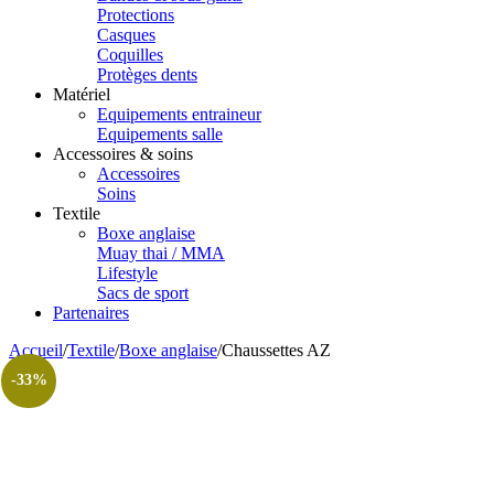
Protections
Casques
Coquilles
Protèges dents
Matériel
Equipements entraineur
Equipements salle
Accessoires & soins
Accessoires
Soins
Textile
Boxe anglaise
Muay thai / MMA
Lifestyle
Sacs de sport
Partenaires
Accueil
/
Textile
/
Boxe anglaise
/
Chaussettes AZ
-33%