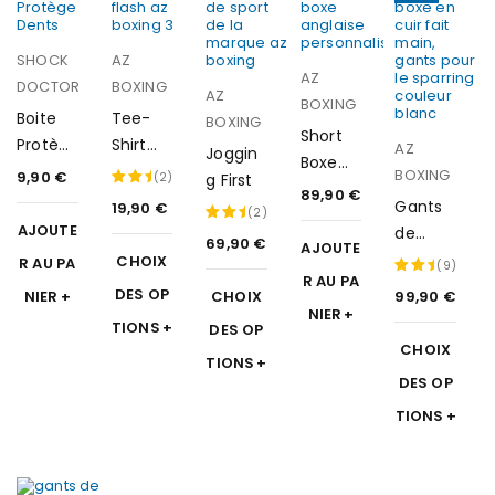
SHOCK
AZ
AZ
DOCTOR
BOXING
AZ
BOXING
Boite
Tee-
BOXING
Short
Protèg
Shirt
AZ
Joggin
Boxe
e Dents
Flash
BOXING
9,90
€
(2)
g First
Anglais
89,90
€
Gants
19,90
€
Note
(2)
e
AJOUTE
de
5.00
Person
69,90
€
Note
AJOUTE
boxe
CHOIX
R AU PA
sur
nalisé
(9)
5.00
R AU PA
en cuir
5
DES OP
NIER
CHOIX
99,90
€
sur
Note
First
NIER
TIONS
5
4.89
DES OP
CHOIX
sur
TIONS
5
DES OP
TIONS