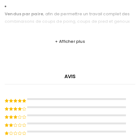
Vendus par paire
, afin de permettre un travail complet des
combinaisons de coups de poing, coups de pied et genoux
Ces
paos en cuir AZ BOXING
sont l’outil idéal pour
développer la technique, la vitesse et la puissance des
Afficher plus
athlètes, que ce soit en club ou à domicile.
💡 Complétez votre équipement d’entraînement avec nos
Pattes d’ours en cuir AZ BOXING
et découvrez toute notre
gamme dans la catégorie
Matériel entraîneur AZ BOXING
.
AVIS
Avec
AZ BOXING
, offrez à vos séances d’entraînement un
matériel fiable, résistant et adapté aux sports de combat les
plus exigeants.
Note
5
sur 5
Note
4
sur 5
Note
3
Note
sur
2