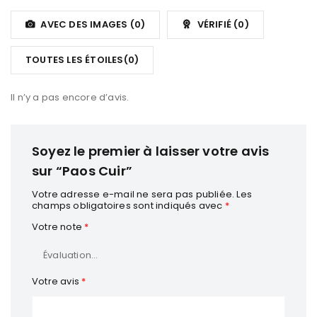
5
Note
sur
1
5
AVEC DES IMAGES (
0
)
VÉRIFIÉ (
0
)
sur
5
TOUTES LES ÉTOILES(
0
)
Il n’y a pas encore d’avis.
Soyez le premier à laisser votre avis
sur “Paos Cuir”
Votre adresse e-mail ne sera pas publiée.
Les
champs obligatoires sont indiqués avec
*
Votre note
*
Votre avis
*