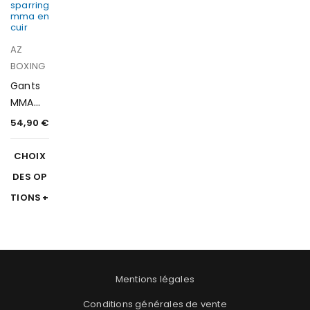
AZ
BOXING
Gants
MMA
One
54,90
€
Sparrin
g
CHOIX
DES OP
TIONS
Mentions légales
Conditions générales de vente