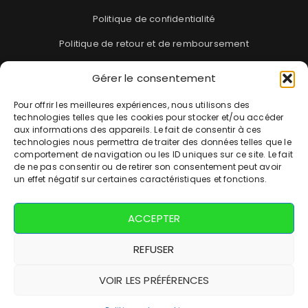
Politique de confidentialité
Politique de retour et de remboursement
Gérer le consentement
Blog
Pour offrir les meilleures expériences, nous utilisons des
FAQ
technologies telles que les cookies pour stocker et/ou accéder
aux informations des appareils. Le fait de consentir à ces
Suivi de commande
technologies nous permettra de traiter des données telles que le
comportement de navigation ou les ID uniques sur ce site. Le fait
de ne pas consentir ou de retirer son consentement peut avoir
Contact
un effet négatif sur certaines caractéristiques et fonctions.
Tel : 09 73 21 93 48
ACCEPTER
REFUSER
VOIR LES PRÉFÉRENCES