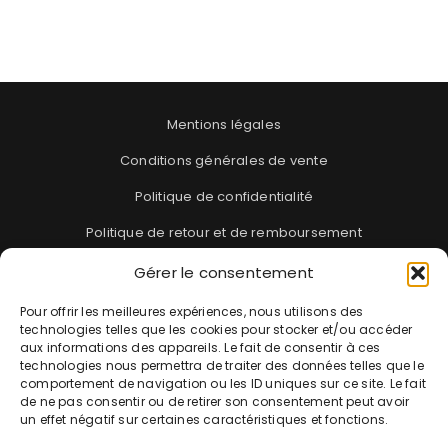
Mentions légales
Conditions générales de vente
Politique de confidentialité
Politique de retour et de remboursement
Gérer le consentement
Blog
Pour offrir les meilleures expériences, nous utilisons des
FAQ
technologies telles que les cookies pour stocker et/ou accéder
aux informations des appareils. Le fait de consentir à ces
Suivi de commande
technologies nous permettra de traiter des données telles que le
comportement de navigation ou les ID uniques sur ce site. Le fait
de ne pas consentir ou de retirer son consentement peut avoir
Contact
un effet négatif sur certaines caractéristiques et fonctions.